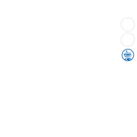
Dienstleistungen
Bauen
Lebensunterhalt & Soziales
Verkehr
Familie
Migration & Integration
Sicherheit & Ordnung
Wirtschaft
Gesundheit
Umwelt
Unsere Ämter
Landkreis & Verwaltung
Der Ortenaukreis
Gesundheit, Sicherheit & Soziales
Bildung
Zuwanderung
Ländlicher Raum
Klimaschutz
Tourismus
Bekanntmachungen
Gleichstellung von Frauen und Männern
Grenzüberschreitende Zusammenarbeit
Kreistag
Kreistagsinformationssystem
Kreisrecht
Kreistagswahl
Karriere
Stellenangebote
Eventkalender
Ausbildung
Studium
Praktikum
Freiwilligendienst
Unser Leitbild