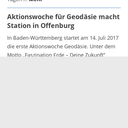
Aktionswoche für Geodäsie macht
Station in Offenburg
In Baden-Württemberg startet am 14. Juli 2017
die erste Aktionswoche Geodäsie. Unter dem
Motto „Faszination Erde – Deine Zukunft“
zeigen Geodäten ...
Mehr
Der Bauernhof als idealer Lernort
für Kinder
Armbrusterhof ist qualifizierter „Lernort
Bauernhof in Baden-Württemberg“ Der
Armbrusterhof in Berghaupten ist qualifizierter
„Lernort Bauernhof in Baden-Württemberg“.