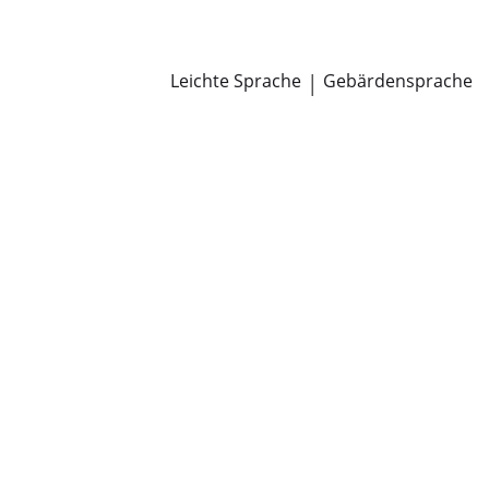
Newsroom
Pressemitteilungen
Öffentliche Zustellungen
Leichte Sprache
|
Gebärdensprache