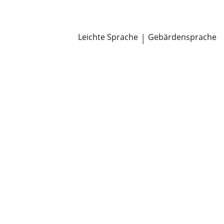
Newsroom
Pressemitteilungen
Öffentliche Zustellungen
Leichte Sprache
|
Gebärdensprache