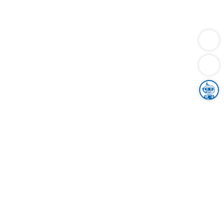
Dienstleistungen
Bauen
Lebensunterhalt & Soziales
Verkehr
Familie
Migration & Integration
Sicherheit & Ordnung
Wirtschaft
Gesundheit
Umwelt
Unsere Ämter
Landkreis & Verwaltung
Der Ortenaukreis
Gesundheit, Sicherheit & Soziales
Bildung
Zuwanderung
Ländlicher Raum
Klimaschutz
Tourismus
Bekanntmachungen
Gleichstellung von Frauen und Männern
Grenzüberschreitende Zusammenarbeit
Kreistag
Kreistagsinformationssystem
Kreisrecht
Kreistagswahl
Karriere
Stellenangebote
Eventkalender
Ausbildung
Studium
Praktikum
Freiwilligendienst
Unser Leitbild