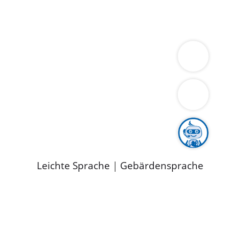
ung
Wirtschaft
Gesundheit
Umwelt
limaschutz
Tourismus
Bekanntmachungen
ild
Leichte Sprache
|
Gebärdensprache