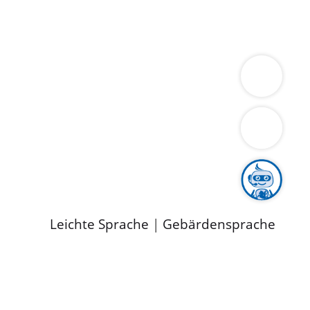
ung
Wirtschaft
Gesundheit
Umwelt
limaschutz
Tourismus
Bekanntmachungen
ild
Leichte Sprache
|
Gebärdensprache