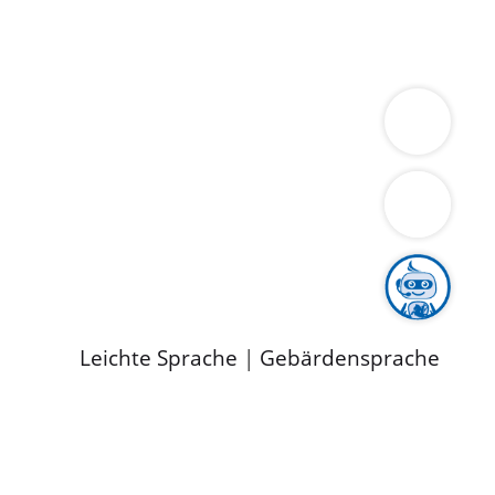
ung
Wirtschaft
Gesundheit
Umwelt
limaschutz
Tourismus
Bekanntmachungen
ild
Leichte Sprache
|
Gebärdensprache