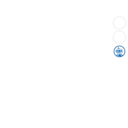
Dienstleistungen
Bauen
Lebensunterhalt & Soziales
Verkehr
Familie
Migration & Integration
Sicherheit & Ordnung
Wirtschaft
Gesundheit
Umwelt
Unsere Ämter
Landkreis & Verwaltung
Der Ortenaukreis
Gesundheit, Sicherheit & Soziales
Bildung
Zuwanderung
Ländlicher Raum
Klimaschutz
Tourismus
Bekanntmachungen
Gleichstellung von Frauen und Männern
Grenzüberschreitende Zusammenarbeit
Kreistag
Kreistagsinformationssystem
Kreisrecht
Kreistagswahl
Karriere
Stellenangebote
Eventkalender
Ausbildung
Studium
Praktikum
Freiwilligendienst
Unser Leitbild