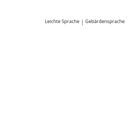
Newsroom
Pressemitteilungen
Öffentliche Zustellungen
Leichte Sprache
|
Gebärdensprache