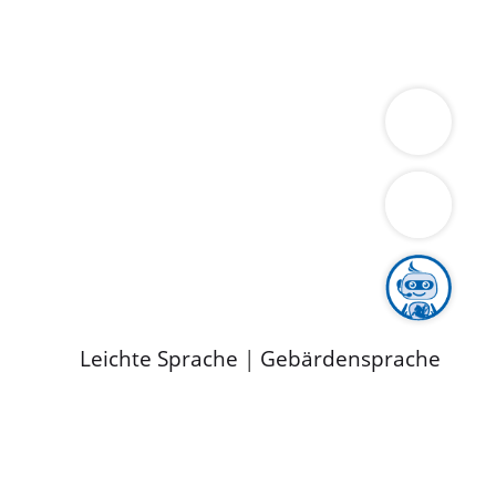
ung
Wirtschaft
Gesundheit
Umwelt
limaschutz
Tourismus
Bekanntmachungen
ild
Leichte Sprache
|
Gebärdensprache