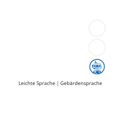
ung
Wirtschaft
Gesundheit
Umwelt
limaschutz
Tourismus
Bekanntmachungen
ild
Leichte Sprache
|
Gebärdensprache