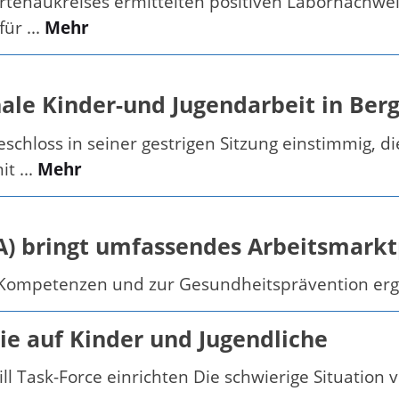
rtenaukreises ermittelten positiven Labornachw
ür ...
Mehr
le Kinder-und Jugendarbeit in Ber
chloss in seiner gestrigen Sitzung einstimmig, d
t ...
Mehr
) bringt umfassendes Arbeitsmark
n Kompetenzen und zur Gesundheitsprävention e
e auf Kinder und Jugendliche
l Task-Force einrichten Die schwierige Situation 