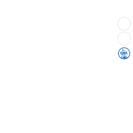
Dienstleistungen
Bauen
Lebensunterhalt & Soziales
Verkehr
Familie
Migration & Integration
Sicherheit & Ordnung
Wirtschaft
Gesundheit
Umwelt
Unsere Ämter
Landkreis & Verwaltung
Der Ortenaukreis
Gesundheit, Sicherheit & Soziales
Bildung
Zuwanderung
Ländlicher Raum
Klimaschutz
Tourismus
Bekanntmachungen
Gleichstellung von Frauen und Männern
Grenzüberschreitende Zusammenarbeit
Kreistag
Kreistagsinformationssystem
Kreisrecht
Kreistagswahl
Karriere
Stellenangebote
Eventkalender
Ausbildung
Studium
Praktikum
Freiwilligendienst
Unser Leitbild