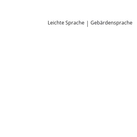
Newsroom
Pressemitteilungen
Öffentliche Zustellungen
Leichte Sprache
|
Gebärdensprache