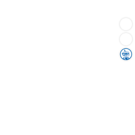
Dienstleistungen
Bauen
Lebensunterhalt & Soziales
Verkehr
Familie
Migration & Integration
Sicherheit & Ordnung
Wirtschaft
Gesundheit
Umwelt
Unsere Ämter
Landkreis & Verwaltung
Der Ortenaukreis
Gesundheit, Sicherheit & Soziales
Bildung
Zuwanderung
Ländlicher Raum
Klimaschutz
Tourismus
Bekanntmachungen
Gleichstellung von Frauen und Männern
Grenzüberschreitende Zusammenarbeit
Kreistag
Kreistagsinformationssystem
Kreisrecht
Kreistagswahl
Karriere
Stellenangebote
Eventkalender
Ausbildung
Studium
Praktikum
Freiwilligendienst
Unser Leitbild