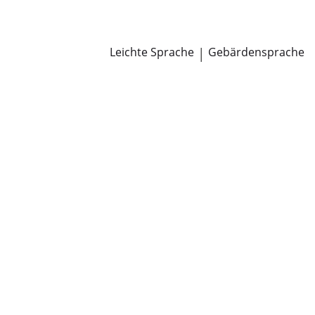
Newsroom
Pressemitteilungen
Öffentliche Zustellungen
Leichte Sprache
|
Gebärdensprache