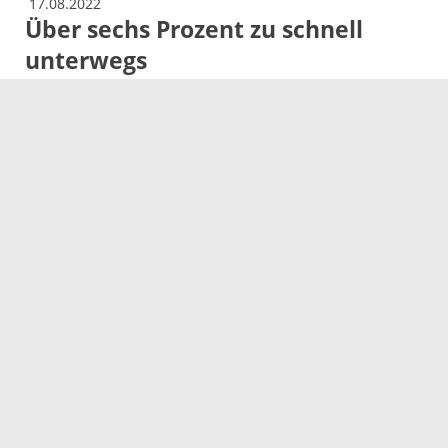
17.08.2022
Über sechs Prozent zu schnell
unterwegs
1.990 Geschwindigkeitsüberschreitungen bei
landesweiter Kontrollaktion
Mehr
17.08.2022
Die Aufgaben der Heimaufsicht
des Ortenaukreises
Prüfung und Beratung
Mehr
16.08.2022
Richtiges Befüllen und Entleeren
von Garten-Pools