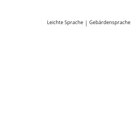
Newsroom
Pressemitteilungen
Öffentliche Zustellungen
Leichte Sprache
|
Gebärdensprache