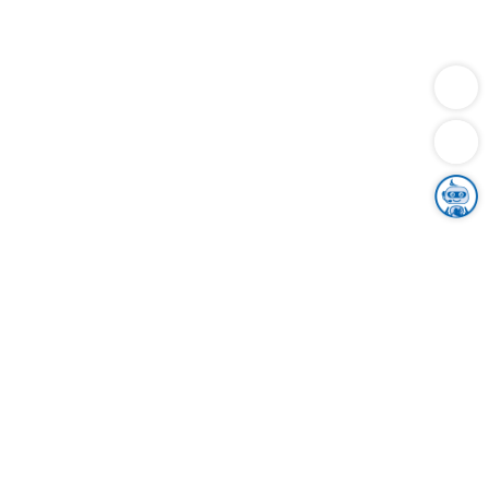
Dienstleistungen
Bauen
Lebensunterhalt & Soziales
Verkehr
Familie
Migration & Integration
Sicherheit & Ordnung
Wirtschaft
Gesundheit
Umwelt
Unsere Ämter
Landkreis & Verwaltung
Der Ortenaukreis
Gesundheit, Sicherheit & Soziales
Bildung
Zuwanderung
Ländlicher Raum
Klimaschutz
Tourismus
Bekanntmachungen
Gleichstellung von Frauen und Männern
Grenzüberschreitende Zusammenarbeit
Kreistag
Kreistagsinformationssystem
Kreisrecht
Kreistagswahl
Karriere
Stellenangebote
Eventkalender
Ausbildung
Studium
Praktikum
Freiwilligendienst
Unser Leitbild