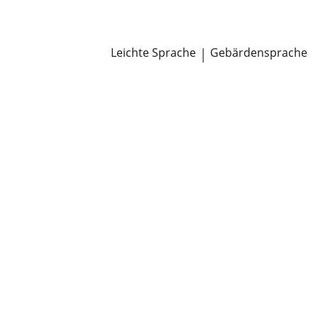
Newsroom
Pressemitteilungen
Öffentliche Zustellungen
Leichte Sprache
|
Gebärdensprache