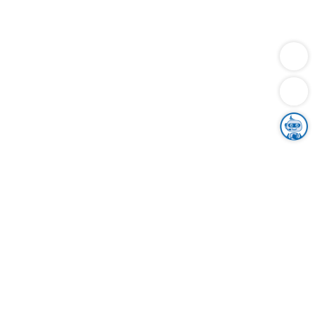
Dienstleistungen
Bauen
Lebensunterhalt & Soziales
Verkehr
Familie
Migration & Integration
Sicherheit & Ordnung
Wirtschaft
Gesundheit
Umwelt
Unsere Ämter
Landkreis & Verwaltung
Der Ortenaukreis
Gesundheit, Sicherheit & Soziales
Bildung
Zuwanderung
Ländlicher Raum
Klimaschutz
Tourismus
Bekanntmachungen
Gleichstellung von Frauen und Männern
Grenzüberschreitende Zusammenarbeit
Kreistag
Kreistagsinformationssystem
Kreisrecht
Kreistagswahl
Karriere
Stellenangebote
Eventkalender
Ausbildung
Studium
Praktikum
Freiwilligendienst
Unser Leitbild