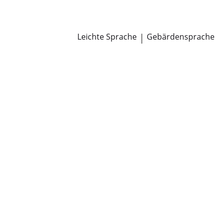
Newsroom
Pressemitteilungen
Öffentliche Zustellungen
Leichte Sprache
|
Gebärdensprache