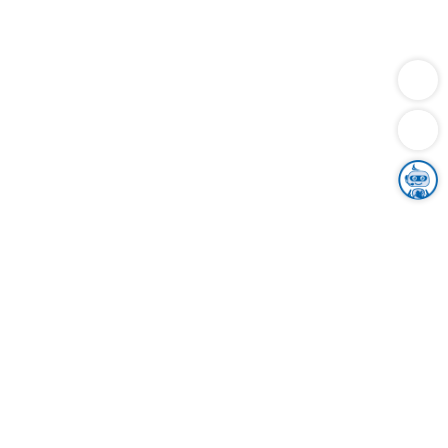
Dienstleistungen
Bauen
Lebensunterhalt & Soziales
Verkehr
Familie
Migration & Integration
Sicherheit & Ordnung
Wirtschaft
Gesundheit
Umwelt
Unsere Ämter
Landkreis & Verwaltung
Der Ortenaukreis
Gesundheit, Sicherheit & Soziales
Bildung
Zuwanderung
Ländlicher Raum
Klimaschutz
Tourismus
Bekanntmachungen
Gleichstellung von Frauen und Männern
Grenzüberschreitende Zusammenarbeit
Kreistag
Kreistagsinformationssystem
Kreisrecht
Kreistagswahl
Karriere
Stellenangebote
Eventkalender
Ausbildung
Studium
Praktikum
Freiwilligendienst
Unser Leitbild