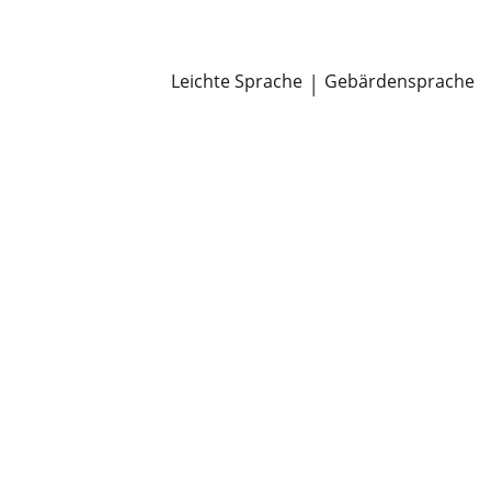
Newsroom
Pressemitteilungen
Öffentliche Zustellungen
Leichte Sprache
|
Gebärdensprache