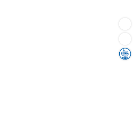
Dienstleistungen
Bauen
Lebensunterhalt & Soziales
Verkehr
Familie
Migration & Integration
Sicherheit & Ordnung
Wirtschaft
Gesundheit
Umwelt
Unsere Ämter
Landkreis & Verwaltung
Der Ortenaukreis
Gesundheit, Sicherheit & Soziales
Bildung
Zuwanderung
Ländlicher Raum
Klimaschutz
Tourismus
Bekanntmachungen
Gleichstellung von Frauen und Männern
Grenzüberschreitende Zusammenarbeit
Kreistag
Kreistagsinformationssystem
Kreisrecht
Kreistagswahl
Karriere
Stellenangebote
Eventkalender
Ausbildung
Studium
Praktikum
Freiwilligendienst
Unser Leitbild