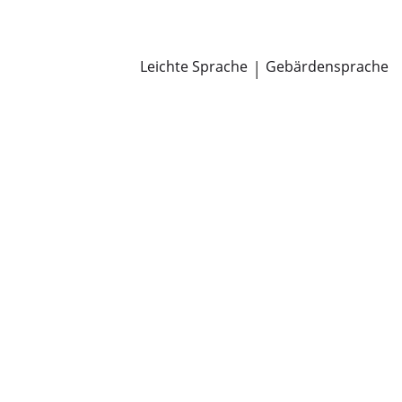
Newsroom
Pressemitteilungen
Öffentliche Zustellungen
Leichte Sprache
|
Gebärdensprache