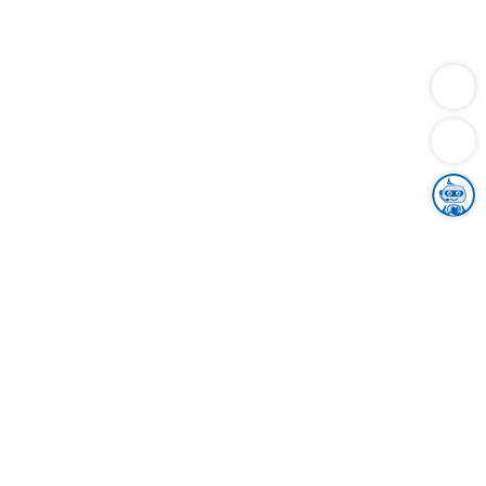
Dienstleistungen
Bauen
Lebensunterhalt & Soziales
Verkehr
Familie
Migration & Integration
Sicherheit & Ordnung
Wirtschaft
Gesundheit
Umwelt
Unsere Ämter
Landkreis & Verwaltung
Der Ortenaukreis
Gesundheit, Sicherheit & Soziales
Bildung
Zuwanderung
Ländlicher Raum
Klimaschutz
Tourismus
Bekanntmachungen
Gleichstellung von Frauen und Männern
Grenzüberschreitende Zusammenarbeit
Kreistag
Kreistagsinformationssystem
Kreisrecht
Kreistagswahl
Karriere
Stellenangebote
Eventkalender
Ausbildung
Studium
Praktikum
Freiwilligendienst
Unser Leitbild