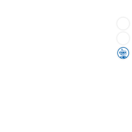
Dienstleistungen
Bauen
Lebensunterhalt & Soziales
Verkehr
Familie
Migration & Integration
Sicherheit & Ordnung
Wirtschaft
Gesundheit
Umwelt
Unsere Ämter
Landkreis & Verwaltung
Der Ortenaukreis
Gesundheit, Sicherheit & Soziales
Bildung
Zuwanderung
Ländlicher Raum
Klimaschutz
Tourismus
Bekanntmachungen
Gleichstellung von Frauen und Männern
Grenzüberschreitende Zusammenarbeit
Kreistag
Kreistagsinformationssystem
Kreisrecht
Kreistagswahl
Karriere
Stellenangebote
Eventkalender
Ausbildung
Studium
Praktikum
Freiwilligendienst
Unser Leitbild