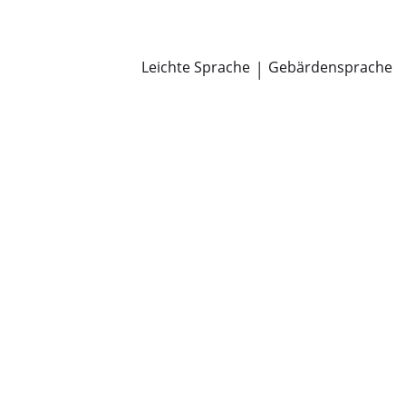
Newsroom
Pressemitteilungen
Öffentliche Zustellungen
Leichte Sprache
|
Gebärdensprache