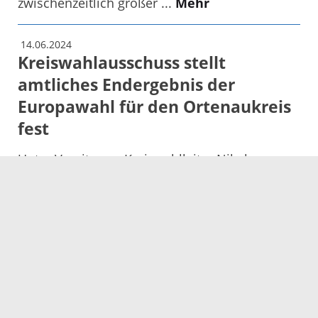
zwischenzeitlich großer ...
Mehr
14.06.2024
Kreiswahlausschuss stellt
amtliches Endergebnis der
Europawahl für den Ortenaukreis
fest
Unter Vorsitz von Kreiswahlleiter Nikolas
Stoermer hat gestern der Kreiswahlausschuss
des Ortenaukreises das amtliche Endergebnis
der Europawahl 2024 für den ...
Mehr
14.06.2024
»Jugend musiziert« bietet
hochkarätiges Preisträgerkonzert