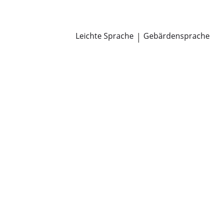
Newsroom
Pressemitteilungen
Öffentliche Zustellungen
Leichte Sprache
|
Gebärdensprache