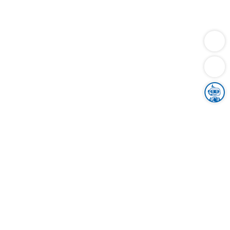
Dienstleistungen
Bauen
Lebensunterhalt & Soziales
Verkehr
Familie
Migration & Integration
Sicherheit & Ordnung
Wirtschaft
Gesundheit
Umwelt
Unsere Ämter
Landkreis & Verwaltung
Der Ortenaukreis
Gesundheit, Sicherheit & Soziales
Bildung
Zuwanderung
Ländlicher Raum
Klimaschutz
Tourismus
Bekanntmachungen
Gleichstellung von Frauen und Männern
Grenzüberschreitende Zusammenarbeit
Kreistag
Kreistagsinformationssystem
Kreisrecht
Kreistagswahl
Karriere
Stellenangebote
Eventkalender
Ausbildung
Studium
Praktikum
Freiwilligendienst
Unser Leitbild