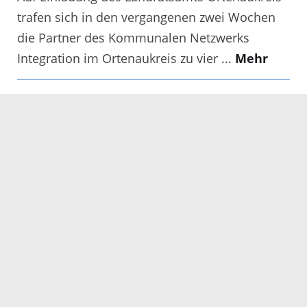
trafen sich in den vergangenen zwei Wochen
die Partner des Kommunalen Netzwerks
Integration im Ortenaukreis zu vier ...
Mehr
Daniela Meiser-Büttner
übernimmt Leitung der
Psychologischen Beratungsstelle
Lahr
Daniela Meiser-Büttner (41) wird neue Leiterin
der Psychologischen Beratungsstelle für Eltern,
Kinder und Jugendliche und der Fachstelle
Frühe Hilfen in Lahr. ...
Mehr
Besichtigung der Wohncontainer