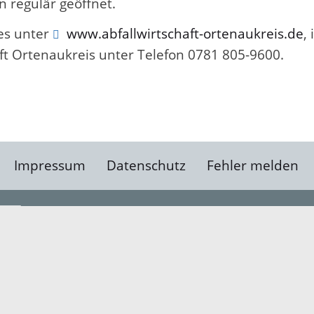
 regulär geöffnet.
 es unter
www.abfallwirtschaft-ortenaukreis.de
,
ft Ortenaukreis unter Telefon 0781 805-9600.
Impressum
Datenschutz
Fehler melden
Kontakt
Landratsamt Ortenauk
Badstraße 20
77652 Offenburg
Telefon: 0781 805-0