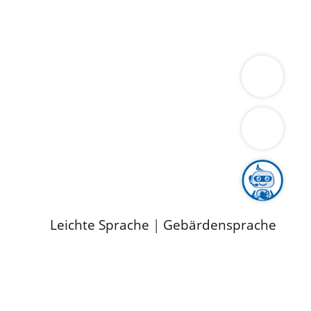
ung
Wirtschaft
Gesundheit
Umwelt
limaschutz
Tourismus
Bekanntmachungen
ild
Leichte Sprache
|
Gebärdensprache