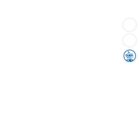
Dienstleistungen
Bauen
Lebensunterhalt & Soziales
Verkehr
Familie
Migration & Integration
Sicherheit & Ordnung
Wirtschaft
Gesundheit
Umwelt
Unsere Ämter
Landkreis & Verwaltung
Der Ortenaukreis
Gesundheit, Sicherheit & Soziales
Bildung
Zuwanderung
Ländlicher Raum
Klimaschutz
Tourismus
Bekanntmachungen
Gleichstellung von Frauen und Männern
Grenzüberschreitende Zusammenarbeit
Kreistag
Kreistagsinformationssystem
Kreisrecht
Kreistagswahl
Karriere
Stellenangebote
Eventkalender
Ausbildung
Studium
Praktikum
Freiwilligendienst
Unser Leitbild