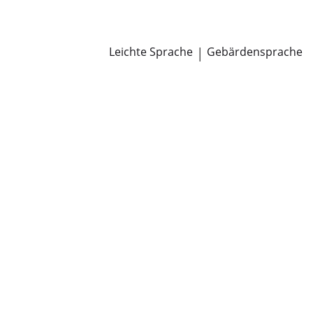
Newsroom
Pressemitteilungen
Öffentliche Zustellungen
Leichte Sprache
|
Gebärdensprache