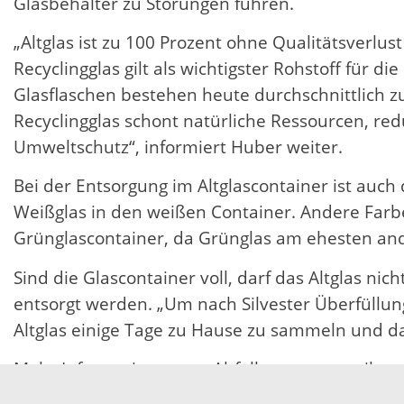
Glasbehälter zu Störungen führen.
„Altglas ist zu 100 Prozent ohne Qualitätsverlu
Recyclingglas gilt als wichtigster Rohstoff für
Glasflaschen bestehen heute durchschnittlich zu
Recyclingglas schont natürliche Ressourcen, re
Umweltschutz“, informiert Huber weiter.
Bei der Entsorgung im Altglascontainer ist auc
Weißglas in den weißen Container. Andere Farb
Grünglascontainer, da Grünglas am ehesten ande
Sind die Glascontainer voll, darf das Altglas ni
entsorgt werden. „Um nach Silvester Überfüllun
Altglas einige Tage zu Hause zu sammeln und dan
Mehr Informationen zur Abfallentsorgung gibt e
Abfallberatung unter 0781 805 9600.