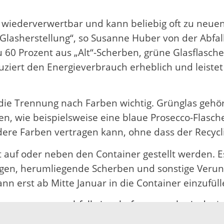
st wiederverwertbar und kann beliebig oft zu neu
 die Glasherstellung“, so Susanne Huber von der Ab
 60 Prozent aus „Alt“-Scherben, grüne Glasflasche
duziert den Energieverbrauch erheblich und leist
h die Trennung nach Farben wichtig. Grünglas geh
en, wie beispielsweise eine blaue Prosecco-Flasc
re Farben vertragen kann, ohne dass der Recycli
cht auf oder neben den Container gestellt werden.
gen, herumliegende Scherben und sonstige Verunr
n erst ab Mitte Januar in die Container einzufülle
s unter
www.abfallwirtschaft-ortenaukreis.de
, 