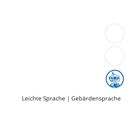
ung
Wirtschaft
Gesundheit
Umwelt
limaschutz
Tourismus
Bekanntmachungen
ild
Leichte Sprache
|
Gebärdensprache