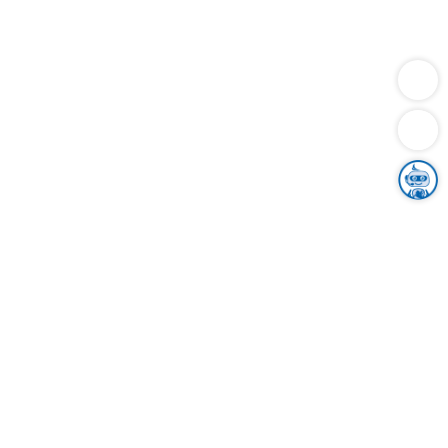
Dienstleistungen
Bauen
Lebensunterhalt & Soziales
Verkehr
Familie
Migration & Integration
Sicherheit & Ordnung
Wirtschaft
Gesundheit
Umwelt
Unsere Ämter
Landkreis & Verwaltung
Der Ortenaukreis
Gesundheit, Sicherheit & Soziales
Bildung
Zuwanderung
Ländlicher Raum
Klimaschutz
Tourismus
Bekanntmachungen
Gleichstellung von Frauen und Männern
Grenzüberschreitende Zusammenarbeit
Kreistag
Kreistagsinformationssystem
Kreisrecht
Kreistagswahl
Karriere
Stellenangebote
Eventkalender
Ausbildung
Studium
Praktikum
Freiwilligendienst
Unser Leitbild