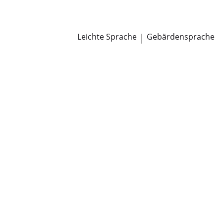
Newsroom
Pressemitteilungen
Öffentliche Zustellungen
Leichte Sprache
|
Gebärdensprache