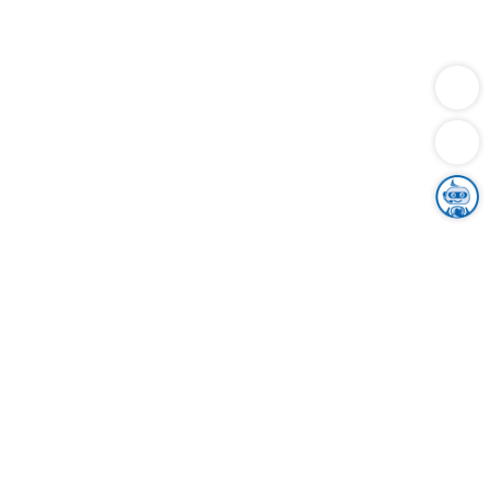
Dienstleistungen
Bauen
Lebensunterhalt & Soziales
Verkehr
Familie
Migration & Integration
Sicherheit & Ordnung
Wirtschaft
Gesundheit
Umwelt
Unsere Ämter
Landkreis & Verwaltung
Der Ortenaukreis
Gesundheit, Sicherheit & Soziales
Bildung
Zuwanderung
Ländlicher Raum
Klimaschutz
Tourismus
Bekanntmachungen
Gleichstellung von Frauen und Männern
Grenzüberschreitende Zusammenarbeit
Kreistag
Kreistagsinformationssystem
Kreisrecht
Kreistagswahl
Karriere
Stellenangebote
Eventkalender
Ausbildung
Studium
Praktikum
Freiwilligendienst
Unser Leitbild