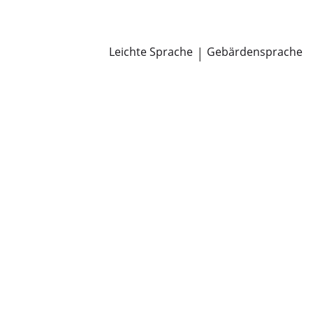
Newsroom
Pressemitteilungen
Öffentliche Zustellungen
Leichte Sprache
|
Gebärdensprache