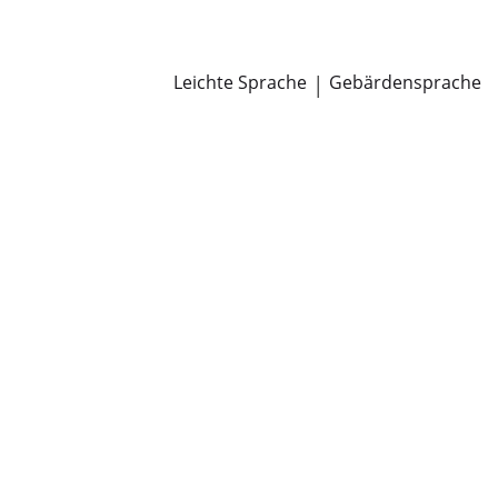
Newsroom
Pressemitteilungen
Öffentliche Zustellungen
Leichte Sprache
|
Gebärdensprache