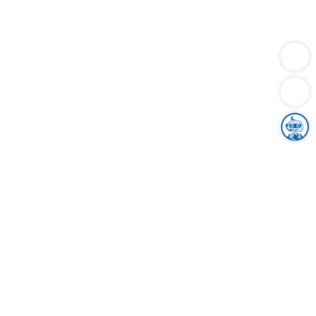
Dienstleistungen
Bauen
Lebensunterhalt & Soziales
Verkehr
Familie
Migration & Integration
Sicherheit & Ordnung
Wirtschaft
Gesundheit
Umwelt
Unsere Ämter
Landkreis & Verwaltung
Der Ortenaukreis
Gesundheit, Sicherheit & Soziales
Bildung
Zuwanderung
Ländlicher Raum
Klimaschutz
Tourismus
Bekanntmachungen
Gleichstellung von Frauen und Männern
Grenzüberschreitende Zusammenarbeit
Kreistag
Kreistagsinformationssystem
Kreisrecht
Kreistagswahl
Karriere
Stellenangebote
Eventkalender
Ausbildung
Studium
Praktikum
Freiwilligendienst
Unser Leitbild