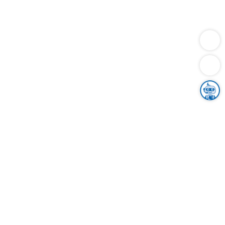
Dienstleistungen
Bauen
Lebensunterhalt & Soziales
Verkehr
Familie
Migration & Integration
Sicherheit & Ordnung
Wirtschaft
Gesundheit
Umwelt
Unsere Ämter
Landkreis & Verwaltung
Der Ortenaukreis
Gesundheit, Sicherheit & Soziales
Bildung
Zuwanderung
Ländlicher Raum
Klimaschutz
Tourismus
Bekanntmachungen
Gleichstellung von Frauen und Männern
Grenzüberschreitende Zusammenarbeit
Kreistag
Kreistagsinformationssystem
Kreisrecht
Kreistagswahl
Karriere
Stellenangebote
Eventkalender
Ausbildung
Studium
Praktikum
Freiwilligendienst
Unser Leitbild