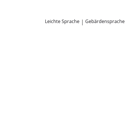
Newsroom
Pressemitteilungen
Öffentliche Zustellungen
Leichte Sprache
|
Gebärdensprache