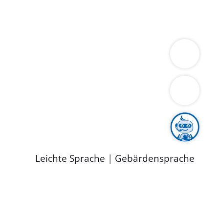
ung
Wirtschaft
Gesundheit
Umwelt
limaschutz
Tourismus
Bekanntmachungen
ild
Leichte Sprache
|
Gebärdensprache