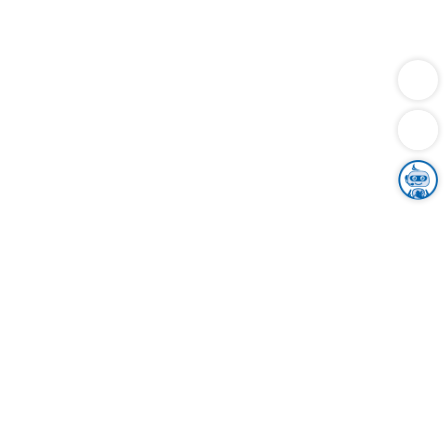
Dienstleistungen
Bauen
Lebensunterhalt & Soziales
Verkehr
Familie
Migration & Integration
Sicherheit & Ordnung
Wirtschaft
Gesundheit
Umwelt
Unsere Ämter
Landkreis & Verwaltung
Der Ortenaukreis
Gesundheit, Sicherheit & Soziales
Bildung
Zuwanderung
Ländlicher Raum
Klimaschutz
Tourismus
Bekanntmachungen
Gleichstellung von Frauen und Männern
Grenzüberschreitende Zusammenarbeit
Kreistag
Kreistagsinformationssystem
Kreisrecht
Kreistagswahl
Karriere
Stellenangebote
Eventkalender
Ausbildung
Studium
Praktikum
Freiwilligendienst
Unser Leitbild