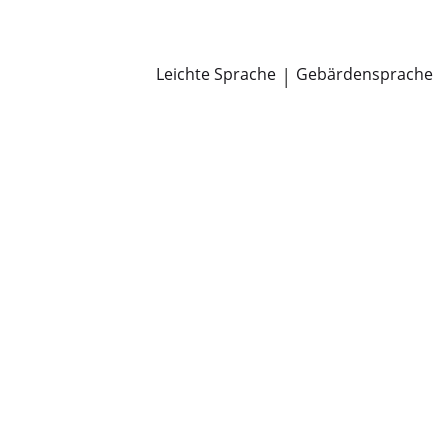
Newsroom
Pressemitteilungen
Öffentliche Zustellungen
Leichte Sprache
|
Gebärdensprache