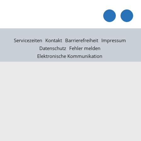
Servicezeiten
Kontakt
Barrierefreiheit
Impressum
Datenschutz
Fehler melden
Elektronische Kommunikation
Kontakt
Landratsamt Ortenaukreis
Badstraße 20
77652 Offenburg
Telefon: 0781 805-0
Fax: 0781 805-1211