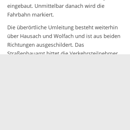
eingebaut. Unmittelbar danach wird die
Fahrbahn markiert.
Die überörtliche Umleitung besteht weiterhin
über Hausach und Wolfach und ist aus beiden
Richtungen ausgeschildert. Das
Straßenbauamt bittet die Verkehrsteilnehmer
um Verständnis.
Servicezeiten
Kontakt
Barrierefreiheit
Impressum
Datenschutz
Fehler melden
Elektronische Kommunikation