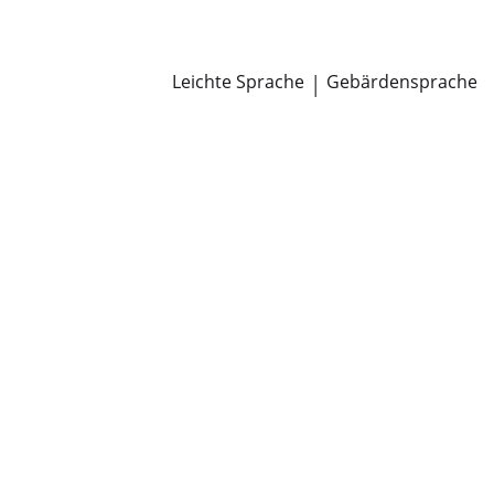
Newsroom
Pressemitteilungen
Öffentliche Zustellungen
Leichte Sprache
|
Gebärdensprache