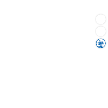
Dienstleistungen
Bauen
Lebensunterhalt & Soziales
Verkehr
Familie
Migration & Integration
Sicherheit & Ordnung
Wirtschaft
Gesundheit
Umwelt
Unsere Ämter
Landkreis & Verwaltung
Der Ortenaukreis
Gesundheit, Sicherheit & Soziales
Bildung
Zuwanderung
Ländlicher Raum
Klimaschutz
Tourismus
Bekanntmachungen
Gleichstellung von Frauen und Männern
Grenzüberschreitende Zusammenarbeit
Kreistag
Kreistagsinformationssystem
Kreisrecht
Kreistagswahl
Karriere
Stellenangebote
Eventkalender
Ausbildung
Studium
Praktikum
Freiwilligendienst
Unser Leitbild