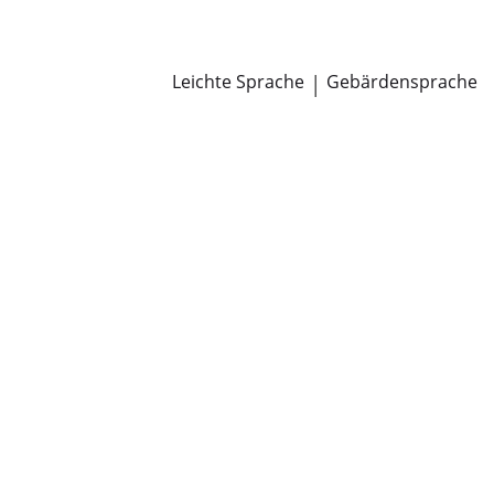
Newsroom
Pressemitteilungen
Öffentliche Zustellungen
Leichte Sprache
|
Gebärdensprache