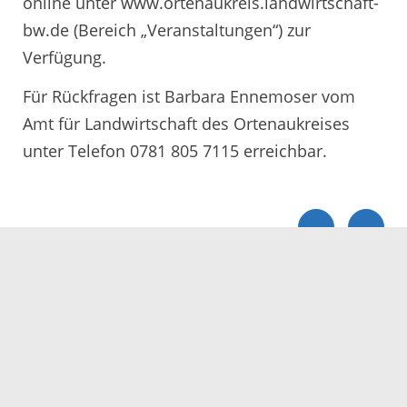
online unter www.ortenaukreis.landwirtschaft-
bw.de (Bereich „Veranstaltungen“) zur
Verfügung.
Für Rückfragen ist Barbara Ennemoser vom
Amt für Landwirtschaft des Ortenaukreises
unter Telefon 0781 805 7115 erreichbar.
Servicezeiten
Kontakt
Barrierefreiheit
Impressum
Datenschutz
Fehler melden
Elektronische Kommunikation