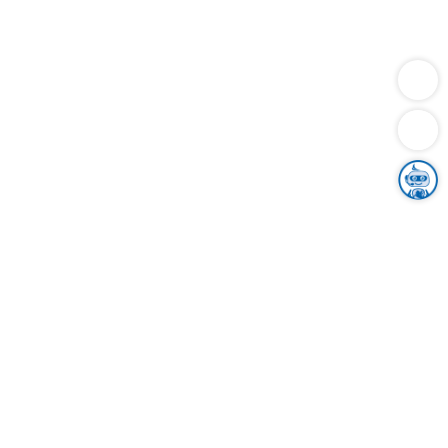
Dienstleistungen
Bauen
Lebensunterhalt & Soziales
Verkehr
Familie
Migration & Integration
Sicherheit & Ordnung
Wirtschaft
Gesundheit
Umwelt
Unsere Ämter
Landkreis & Verwaltung
Der Ortenaukreis
Gesundheit, Sicherheit & Soziales
Bildung
Zuwanderung
Ländlicher Raum
Klimaschutz
Tourismus
Bekanntmachungen
Gleichstellung von Frauen und Männern
Grenzüberschreitende Zusammenarbeit
Kreistag
Kreistagsinformationssystem
Kreisrecht
Kreistagswahl
Karriere
Stellenangebote
Eventkalender
Ausbildung
Studium
Praktikum
Freiwilligendienst
Unser Leitbild