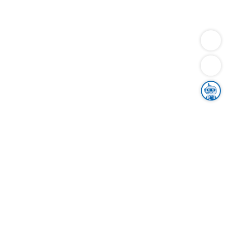
Dienstleistungen
Bauen
Lebensunterhalt & Soziales
Verkehr
Familie
Migration & Integration
Sicherheit & Ordnung
Wirtschaft
Gesundheit
Umwelt
Unsere Ämter
Landkreis & Verwaltung
Der Ortenaukreis
Gesundheit, Sicherheit & Soziales
Bildung
Zuwanderung
Ländlicher Raum
Klimaschutz
Tourismus
Bekanntmachungen
Gleichstellung von Frauen und Männern
Grenzüberschreitende Zusammenarbeit
Kreistag
Kreistagsinformationssystem
Kreisrecht
Kreistagswahl
Karriere
Stellenangebote
Eventkalender
Ausbildung
Studium
Praktikum
Freiwilligendienst
Unser Leitbild