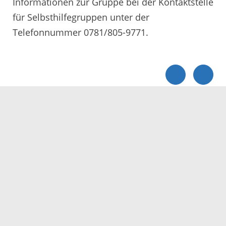
Informationen zur Gruppe bei der Kontaktstelle
für Selbsthilfegruppen unter der
Telefonnummer 0781/805-9771.
Servicezeiten
Kontakt
Barrierefreiheit
Impressum
Datenschutz
Fehler melden
Elektronische Kommunikation
Kontakt
Landratsamt Ortenaukreis
Badstraße 20