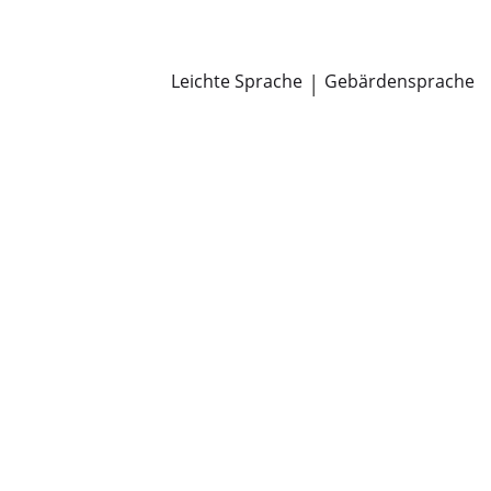
Newsroom
Pressemitteilungen
Öffentliche Zustellungen
Leichte Sprache
|
Gebärdensprache