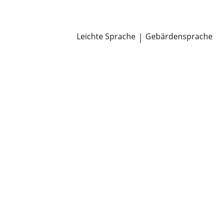
Newsroom
Pressemitteilungen
Öffentliche Zustellungen
Leichte Sprache
|
Gebärdensprache