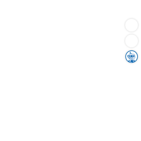
Dienstleistungen
Bauen
Lebensunterhalt & Soziales
Verkehr
Familie
Migration & Integration
Sicherheit & Ordnung
Wirtschaft
Gesundheit
Umwelt
Unsere Ämter
Landkreis & Verwaltung
Der Ortenaukreis
Gesundheit, Sicherheit & Soziales
Bildung
Zuwanderung
Ländlicher Raum
Klimaschutz
Tourismus
Bekanntmachungen
Gleichstellung von Frauen und Männern
Grenzüberschreitende Zusammenarbeit
Kreistag
Kreistagsinformationssystem
Kreisrecht
Kreistagswahl
Karriere
Stellenangebote
Eventkalender
Ausbildung
Studium
Praktikum
Freiwilligendienst
Unser Leitbild