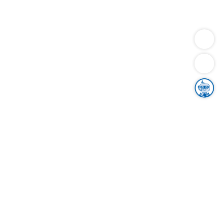
Dienstleistungen
Bauen
Lebensunterhalt & Soziales
Verkehr
Familie
Migration & Integration
Sicherheit & Ordnung
Wirtschaft
Gesundheit
Umwelt
Unsere Ämter
Landkreis & Verwaltung
Der Ortenaukreis
Gesundheit, Sicherheit & Soziales
Bildung
Zuwanderung
Ländlicher Raum
Klimaschutz
Tourismus
Bekanntmachungen
Gleichstellung von Frauen und Männern
Grenzüberschreitende Zusammenarbeit
Kreistag
Kreistagsinformationssystem
Kreisrecht
Kreistagswahl
Karriere
Stellenangebote
Eventkalender
Ausbildung
Studium
Praktikum
Freiwilligendienst
Unser Leitbild