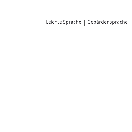
Newsroom
Pressemitteilungen
Öffentliche Zustellungen
Leichte Sprache
|
Gebärdensprache