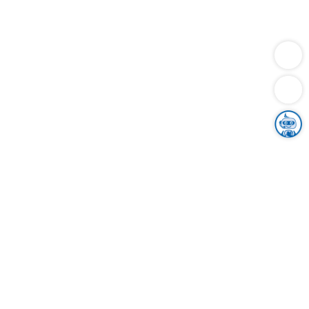
Dienstleistungen
Bauen
Lebensunterhalt & Soziales
Verkehr
Familie
Migration & Integration
Sicherheit & Ordnung
Wirtschaft
Gesundheit
Umwelt
Unsere Ämter
Landkreis & Verwaltung
Der Ortenaukreis
Gesundheit, Sicherheit & Soziales
Bildung
Zuwanderung
Ländlicher Raum
Klimaschutz
Tourismus
Bekanntmachungen
Gleichstellung von Frauen und Männern
Grenzüberschreitende Zusammenarbeit
Kreistag
Kreistagsinformationssystem
Kreisrecht
Kreistagswahl
Karriere
Stellenangebote
Eventkalender
Ausbildung
Studium
Praktikum
Freiwilligendienst
Unser Leitbild