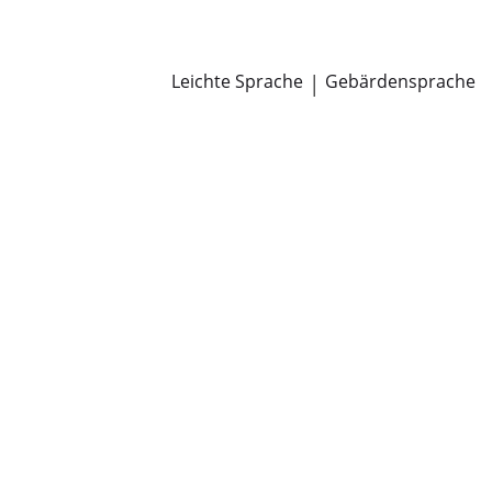
Newsroom
Pressemitteilungen
Öffentliche Zustellungen
Leichte Sprache
|
Gebärdensprache