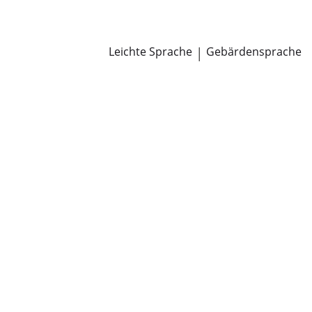
Newsroom
Pressemitteilungen
Öffentliche Zustellungen
Leichte Sprache
|
Gebärdensprache