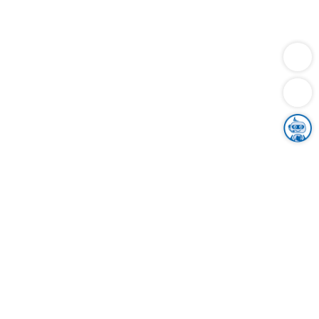
Dienstleistungen
Bauen
Lebensunterhalt & Soziales
Verkehr
Familie
Migration & Integration
Sicherheit & Ordnung
Wirtschaft
Gesundheit
Umwelt
Unsere Ämter
Landkreis & Verwaltung
Der Ortenaukreis
Gesundheit, Sicherheit & Soziales
Bildung
Zuwanderung
Ländlicher Raum
Klimaschutz
Tourismus
Bekanntmachungen
Gleichstellung von Frauen und Männern
Grenzüberschreitende Zusammenarbeit
Kreistag
Kreistagsinformationssystem
Kreisrecht
Kreistagswahl
Karriere
Stellenangebote
Eventkalender
Ausbildung
Studium
Praktikum
Freiwilligendienst
Unser Leitbild