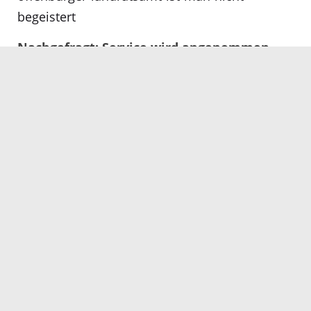
begeistert
Nachgefragt: Service wird angenommen
(Stadtanzeiger/Guller, 09.10.2023)
https://www.stadtanzeiger-
ortenau.de/offenburg-stadt/c-
panorama/service-wird-angenommen_a93341
Servicezeiten
Kontakt
Barrierefreiheit
Impressum
Datenschutz
Fehler melden
Elektronische Kommunikation