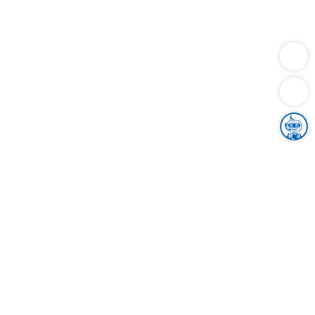
Dienstleistungen
Bauen
Lebensunterhalt & Soziales
Verkehr
Familie
Migration & Integration
Sicherheit & Ordnung
Wirtschaft
Gesundheit
Umwelt
Unsere Ämter
Landkreis & Verwaltung
Der Ortenaukreis
Gesundheit, Sicherheit & Soziales
Bildung
Zuwanderung
Ländlicher Raum
Klimaschutz
Tourismus
Bekanntmachungen
Gleichstellung von Frauen und Männern
Grenzüberschreitende Zusammenarbeit
Kreistag
Kreistagsinformationssystem
Kreisrecht
Kreistagswahl
Karriere
Stellenangebote
Eventkalender
Ausbildung
Studium
Praktikum
Freiwilligendienst
Unser Leitbild