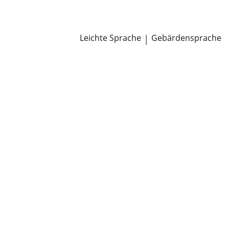
Newsroom
Pressemitteilungen
Öffentliche Zustellungen
Leichte Sprache
|
Gebärdensprache