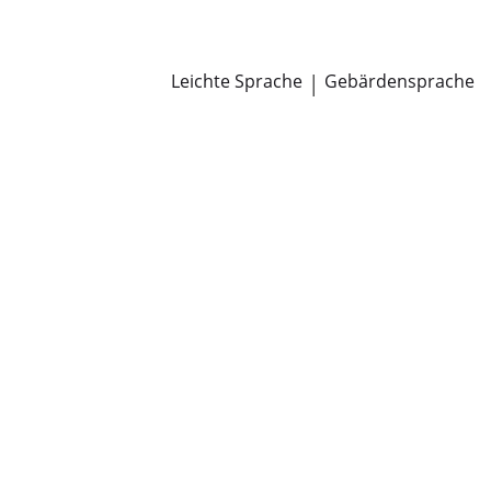
Newsroom
Pressemitteilungen
Öffentliche Zustellungen
Leichte Sprache
|
Gebärdensprache