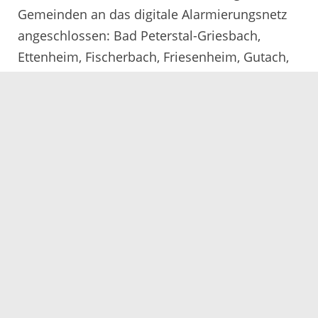
Gemeinden an das digitale Alarmierungsnetz
angeschlossen: Bad Peterstal-Griesbach,
Ettenheim, Fischerbach, Friesenheim, Gutach,
Haslach i.K., Hofstetten, Lauf, Lautenbach,
Mahlberg, Mühlenbach, Nordrach,
Oberharmersbach, Oberkirch, Oberwolfach,
Rust, Ringsheim, Sasbachwalden, Schuttertal,
Schutterwald, Seebach, Seelbach, Steinach,
Wolfach und Zell am Harmersbach (die
Angaben werden laufend aktualisiert).
Weitere Informationen zum Warntag:
www.bundesweiter-warntag.de