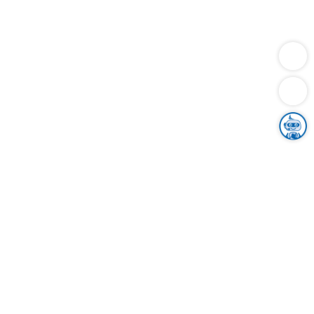
Dienstleistungen
Bauen
Lebensunterhalt & Soziales
Verkehr
Familie
Migration & Integration
Sicherheit & Ordnung
Wirtschaft
Gesundheit
Umwelt
Unsere Ämter
Landkreis & Verwaltung
Der Ortenaukreis
Gesundheit, Sicherheit & Soziales
Bildung
Zuwanderung
Ländlicher Raum
Klimaschutz
Tourismus
Bekanntmachungen
Gleichstellung von Frauen und Männern
Grenzüberschreitende Zusammenarbeit
Kreistag
Kreistagsinformationssystem
Kreisrecht
Kreistagswahl
Karriere
Stellenangebote
Eventkalender
Ausbildung
Studium
Praktikum
Freiwilligendienst
Unser Leitbild