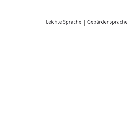
Newsroom
Pressemitteilungen
Öffentliche Zustellungen
Leichte Sprache
|
Gebärdensprache