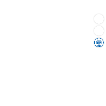
Dienstleistungen
Bauen
Lebensunterhalt & Soziales
Verkehr
Familie
Migration & Integration
Sicherheit & Ordnung
Wirtschaft
Gesundheit
Umwelt
Unsere Ämter
Landkreis & Verwaltung
Der Ortenaukreis
Gesundheit, Sicherheit & Soziales
Bildung
Zuwanderung
Ländlicher Raum
Klimaschutz
Tourismus
Bekanntmachungen
Gleichstellung von Frauen und Männern
Grenzüberschreitende Zusammenarbeit
Kreistag
Kreistagsinformationssystem
Kreisrecht
Kreistagswahl
Karriere
Stellenangebote
Eventkalender
Ausbildung
Studium
Praktikum
Freiwilligendienst
Unser Leitbild