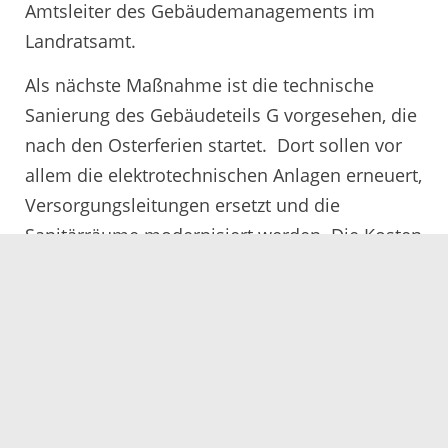
Amtsleiter des Gebäudemanagements im
Landratsamt.
Als nächste Maßnahme ist die technische
Sanierung des Gebäudeteils G vorgesehen, die
nach den Osterferien startet. Dort sollen vor
allem die elektrotechnischen Anlagen erneuert,
Versorgungsleitungen ersetzt und die
Sanitärräume modernisiert werden. Die Kosten
werden derzeit auf rund 5,6 Millionen Euro
taxiert; eine Förderung in Höhe von 1,15
Millionen Euro wurde bereits zugesagt.
„Perspektivisch sollen mit einer weiteren
Maßnahme im Gebäudeteil N und im
Verbindungsbau, die im Doppelhaushalt
2027/2028 vorgesehen ist, die Hauptgebäude