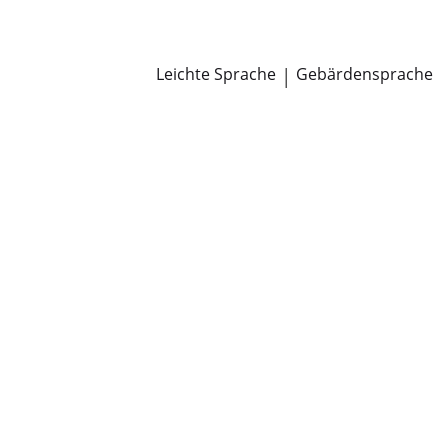
Newsroom
Pressemitteilungen
Öffentliche Zustellungen
Leichte Sprache
|
Gebärdensprache