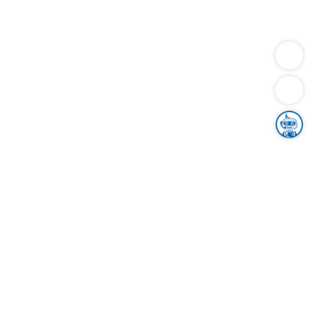
Dienstleistungen
Bauen
Lebensunterhalt & Soziales
Verkehr
Familie
Migration & Integration
Sicherheit & Ordnung
Wirtschaft
Gesundheit
Umwelt
Unsere Ämter
Landkreis & Verwaltung
Der Ortenaukreis
Gesundheit, Sicherheit & Soziales
Bildung
Zuwanderung
Ländlicher Raum
Klimaschutz
Tourismus
Bekanntmachungen
Gleichstellung von Frauen und Männern
Grenzüberschreitende Zusammenarbeit
Kreistag
Kreistagsinformationssystem
Kreisrecht
Kreistagswahl
Karriere
Stellenangebote
Eventkalender
Ausbildung
Studium
Praktikum
Freiwilligendienst
Unser Leitbild