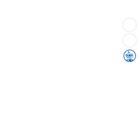
Dienstleistungen
Bauen
Lebensunterhalt & Soziales
Verkehr
Familie
Migration & Integration
Sicherheit & Ordnung
Wirtschaft
Gesundheit
Umwelt
Unsere Ämter
Landkreis & Verwaltung
Der Ortenaukreis
Gesundheit, Sicherheit & Soziales
Bildung
Zuwanderung
Ländlicher Raum
Klimaschutz
Tourismus
Bekanntmachungen
Gleichstellung von Frauen und Männern
Grenzüberschreitende Zusammenarbeit
Kreistag
Kreistagsinformationssystem
Kreisrecht
Kreistagswahl
Karriere
Stellenangebote
Eventkalender
Ausbildung
Studium
Praktikum
Freiwilligendienst
Unser Leitbild