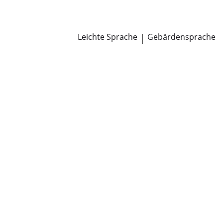
Newsroom
Pressemitteilungen
Öffentliche Zustellungen
Leichte Sprache
|
Gebärdensprache