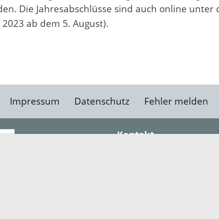
en. Die Jahresabschlüsse sind auch online unter 
 2023 ab dem 5. August).
Impressum
Datenschutz
Fehler melden
Kontakt
Landratsamt Ortenauk
Badstraße 20
77652 Offenburg
Telefon: 0781 805-0
Fax: 0781 805-1211