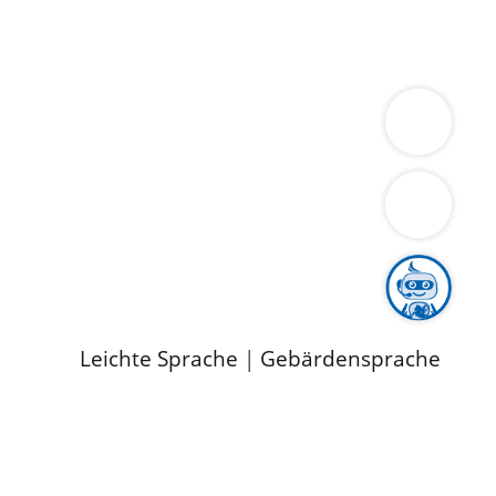
ung
Wirtschaft
Gesundheit
Umwelt
limaschutz
Tourismus
Bekanntmachungen
ild
Leichte Sprache
|
Gebärdensprache