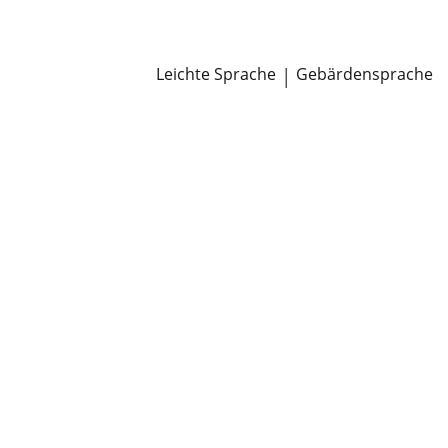
Newsroom
Pressemitteilungen
Öffentliche Zustellungen
Leichte Sprache
|
Gebärdensprache