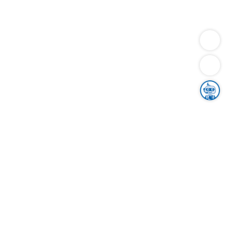
Dienstleistungen
Bauen
Lebensunterhalt & Soziales
Verkehr
Familie
Migration & Integration
Sicherheit & Ordnung
Wirtschaft
Gesundheit
Umwelt
Unsere Ämter
Landkreis & Verwaltung
Der Ortenaukreis
Gesundheit, Sicherheit & Soziales
Bildung
Zuwanderung
Ländlicher Raum
Klimaschutz
Tourismus
Bekanntmachungen
Gleichstellung von Frauen und Männern
Grenzüberschreitende Zusammenarbeit
Kreistag
Kreistagsinformationssystem
Kreisrecht
Kreistagswahl
Karriere
Stellenangebote
Eventkalender
Ausbildung
Studium
Praktikum
Freiwilligendienst
Unser Leitbild