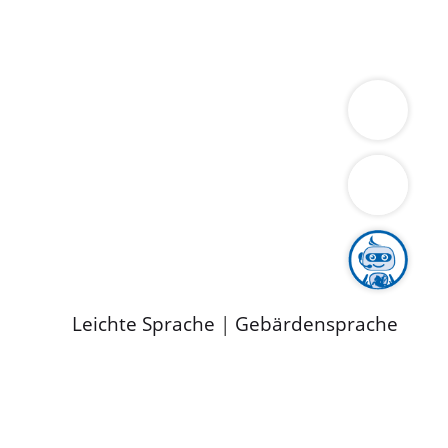
ung
Wirtschaft
Gesundheit
Umwelt
limaschutz
Tourismus
Bekanntmachungen
ild
Leichte Sprache
|
Gebärdensprache