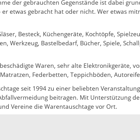
e der gebrauchten Gegenstände ist dabei grundsä
b er etwas gebracht hat oder nicht. Wer etwas mi
läser, Besteck, Küchengeräte, Kochtöpfe, Spielzeu
tten, Werkzeug, Bastelbedarf, Bücher, Spiele, Schal
chädigte Waren, sehr alte Elektronikgeräte, vor
, Matratzen, Federbetten, Teppichböden, Autoreif
htage seit 1994 zu einer beliebten Veranstaltung 
fallvermeidung beitragen. Mit Unterstützung des 
und Vereine die Warentauschtage vor Ort.
tschaft-ortenaukreis.de oder bei der Abfallberatu