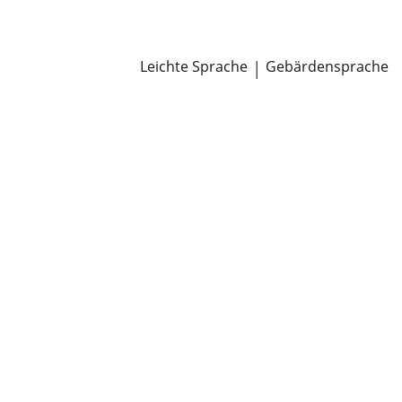
Newsroom
Pressemitteilungen
Öffentliche Zustellungen
Leichte Sprache
|
Gebärdensprache