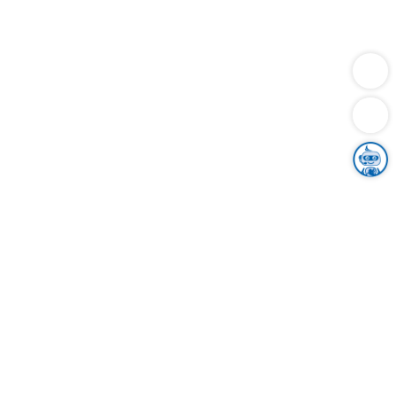
Dienstleistungen
Bauen
Lebensunterhalt & Soziales
Verkehr
Familie
Migration & Integration
Sicherheit & Ordnung
Wirtschaft
Gesundheit
Umwelt
Unsere Ämter
Landkreis & Verwaltung
Der Ortenaukreis
Gesundheit, Sicherheit & Soziales
Bildung
Zuwanderung
Ländlicher Raum
Klimaschutz
Tourismus
Bekanntmachungen
Gleichstellung von Frauen und Männern
Grenzüberschreitende Zusammenarbeit
Kreistag
Kreistagsinformationssystem
Kreisrecht
Kreistagswahl
Karriere
Stellenangebote
Eventkalender
Ausbildung
Studium
Praktikum
Freiwilligendienst
Unser Leitbild