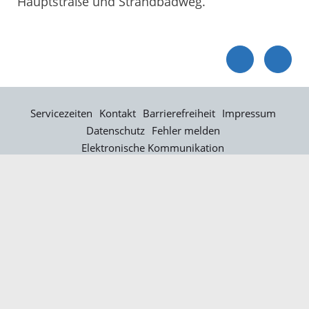
Hauptstraße und Strandbadweg.
Servicezeiten
Kontakt
Barrierefreiheit
Impressum
Datenschutz
Fehler melden
Elektronische Kommunikation
Kontakt
Landratsamt Ortenaukreis
Badstraße 20
77652 Offenburg
Telefon: 0781 805-0