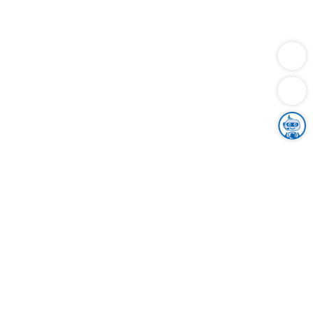
Dienstleistungen
Bauen
Lebensunterhalt & Soziales
Verkehr
Familie
Migration & Integration
Sicherheit & Ordnung
Wirtschaft
Gesundheit
Umwelt
Unsere Ämter
Landkreis & Verwaltung
Der Ortenaukreis
Gesundheit, Sicherheit & Soziales
Bildung
Zuwanderung
Ländlicher Raum
Klimaschutz
Tourismus
Bekanntmachungen
Gleichstellung von Frauen und Männern
Grenzüberschreitende Zusammenarbeit
Kreistag
Kreistagsinformationssystem
Kreisrecht
Kreistagswahl
Karriere
Stellenangebote
Eventkalender
Ausbildung
Studium
Praktikum
Freiwilligendienst
Unser Leitbild