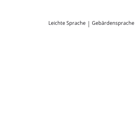
Newsroom
Pressemitteilungen
Öffentliche Zustellungen
Leichte Sprache
|
Gebärdensprache