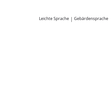
Newsroom
Pressemitteilungen
Öffentliche Zustellungen
Leichte Sprache
|
Gebärdensprache