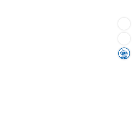
Dienstleistungen
Bauen
Lebensunterhalt & Soziales
Verkehr
Familie
Migration & Integration
Sicherheit & Ordnung
Wirtschaft
Gesundheit
Umwelt
Unsere Ämter
Landkreis & Verwaltung
Der Ortenaukreis
Gesundheit, Sicherheit & Soziales
Bildung
Zuwanderung
Ländlicher Raum
Klimaschutz
Tourismus
Bekanntmachungen
Gleichstellung von Frauen und Männern
Grenzüberschreitende Zusammenarbeit
Kreistag
Kreistagsinformationssystem
Kreisrecht
Kreistagswahl
Karriere
Stellenangebote
Eventkalender
Ausbildung
Studium
Praktikum
Freiwilligendienst
Unser Leitbild