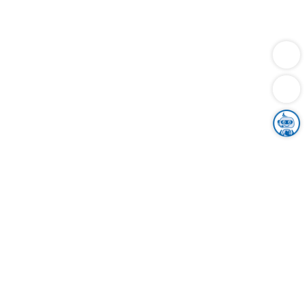
Dienstleistungen
Bauen
Lebensunterhalt & Soziales
Verkehr
Familie
Migration & Integration
Sicherheit & Ordnung
Wirtschaft
Gesundheit
Umwelt
Unsere Ämter
Landkreis & Verwaltung
Der Ortenaukreis
Gesundheit, Sicherheit & Soziales
Bildung
Zuwanderung
Ländlicher Raum
Klimaschutz
Tourismus
Bekanntmachungen
Gleichstellung von Frauen und Männern
Grenzüberschreitende Zusammenarbeit
Kreistag
Kreistagsinformationssystem
Kreisrecht
Kreistagswahl
Karriere
Stellenangebote
Eventkalender
Ausbildung
Studium
Praktikum
Freiwilligendienst
Unser Leitbild