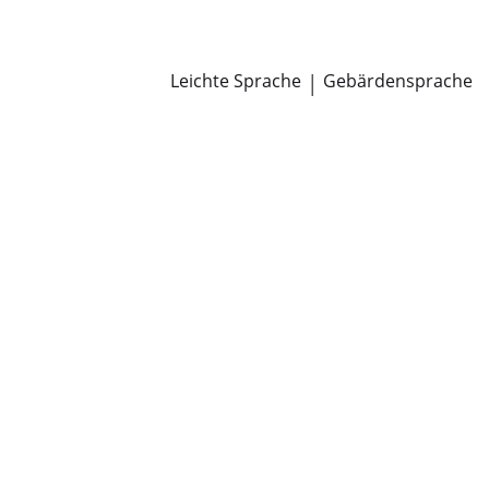
Newsroom
Pressemitteilungen
Öffentliche Zustellungen
Leichte Sprache
|
Gebärdensprache