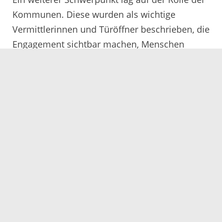
Kommunen. Diese wurden als wichtige
Vermittlerinnen und Türöffner beschrieben, die
Engagement sichtbar machen, Menschen
zusammenbringen und Kooperationen
zwischen Verwaltung, Vereinen und
Zivilgesellschaft fördern können. Diskutiert
wurde außerdem, wie die umfangreichen
Erfahrungen und Kompetenzen der
Babyboomer stärker genutzt werden können –
beispielsweise durch Mentoring-Angebote,
projektbezogene Beratung oder
generationenübergreifende Formate.