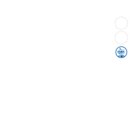
Dienstleistungen
Bauen
Lebensunterhalt & Soziales
Verkehr
Familie
Migration & Integration
Sicherheit & Ordnung
Wirtschaft
Gesundheit
Umwelt
Unsere Ämter
Landkreis & Verwaltung
Der Ortenaukreis
Gesundheit, Sicherheit & Soziales
Bildung
Zuwanderung
Ländlicher Raum
Klimaschutz
Tourismus
Bekanntmachungen
Gleichstellung von Frauen und Männern
Grenzüberschreitende Zusammenarbeit
Kreistag
Kreistagsinformationssystem
Kreisrecht
Kreistagswahl
Karriere
Stellenangebote
Eventkalender
Ausbildung
Studium
Praktikum
Freiwilligendienst
Unser Leitbild