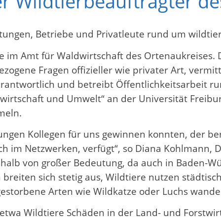
er Wildtierbeauftragter d
ltungen, Betriebe und Privatleute rund um wildti
gte im Amt für Waldwirtschaft des Ortenaukreises
bezogene Fragen offizieller wie privater Art, verm
erantwortlich und betreibt Öffentlichkeitsarbeit 
rtschaft und Umwelt“ an der Universität Freibur
meln.
ungen Kollegen für uns gewinnen konnten, der bere
ch im Netzwerken, verfügt“, so Diana Kohlmann, 
deshalb von großer Bedeutung, da auch in Baden
iten sich stetig aus, Wildtiere nutzen städtische
estorbene Arten wie Wildkatze oder Luchs wander
wa Wildtiere Schäden in der Land- und Forstwirt