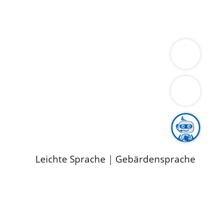
ung
Wirtschaft
Gesundheit
Umwelt
limaschutz
Tourismus
Bekanntmachungen
ild
Leichte Sprache
|
Gebärdensprache