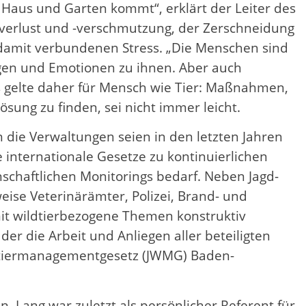
 Haus und Garten kommt“, erklärt der Leiter des
mverlust und -verschmutzung, der Zerschneidung
damit verbundenen Stress. „Die Menschen sind
ngen und Emotionen zu ihnen. Aber auch
Es gelte daher für Mensch wie Tier: Maßnahmen,
ösung zu finden, sei nicht immer leicht.
 die Verwaltungen seien in den letzten Jahren
 internationale Gesetze zu kontinuierlichen
nschaftlichen Monitorings bedarf. Neben Jagd-
ise Veterinärämter, Polizei, Brand- und
it wildtierbezogene Themen konstruktiv
r die Arbeit und Anliegen aller beteiligten
ldtiermanagementgesetz (JWMG) Baden-
. Lang war zuletzt als persönlicher Referent für