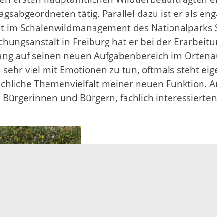
abgeordneten tätig. Parallel dazu ist er als enga
st im Schalenwildmanagement des Nationalparks S
rschungsanstalt in Freiburg hat er bei der Erarbe
Lang auf seinen neuen Aufgabenbereich im Ortenau
hr viel mit Emotionen zu tun, oftmals steht eig
 fachliche Themenvielfalt meiner neuen Funktion. 
 Bürgerinnen und Bürgern, fachlich interessiert