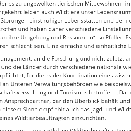
der es zu ungewollten tierischen Mitbewohnern in
Umgekehrt leiden auch Wildtiere unter Lebensrau
törungen einst ruhiger Lebensstätten und dem 
betroffen und haben daher verschiedene Einstellu
se an ihre Umgebung und Ressourcen“, so Pfüller. 
en schlecht sein. Eine einfache und einheitliche L
nagement, an die Forschung und nicht zuletzt an
 und die Länder durch verschiedene nationale wie
flichtet, für die es der Koordination eines wisse
l an Unteren Verwaltungsbehörden wie beispielswe
schaftsverwaltung und Tourismus betroffen. „Dam
nsprechpartner, der den Überblick behält und de
In diesem Sinne empfiehlt auch das Jagd- und Wi
ines Wildtierbeauftragten einzurichten.
nen ersten hauptamtlichen Wildtierbeauftragten ein