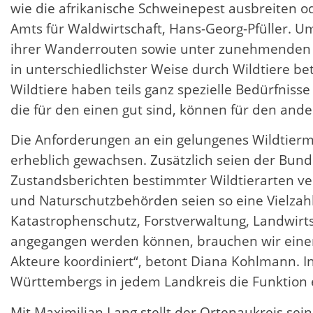
wie die afrikanische Schweinepest ausbreiten o
Amts für Waldwirtschaft, Hans-Georg-Pfüller. 
ihrer Wanderrouten sowie unter zunehmenden S
in unterschiedlichster Weise durch Wildtiere 
Wildtiere haben teils ganz spezielle Bedürfnis
die für den einen gut sind, können für den ander
Die Anforderungen an ein gelungenes Wildtierma
erheblich gewachsen. Zusätzlich seien der Bund
Zustandsberichten bestimmter Wildtierarten verp
und Naturschutzbehörden seien so eine Vielzah
Katastrophenschutz, Forstverwaltung, Landwirt
angegangen werden können, brauchen wir einen A
Akteure koordiniert“, betont Diana Kohlmann. 
Württembergs in jedem Landkreis die Funktion e
Mit Maximilian Lang stellt der Ortenaukreis sei