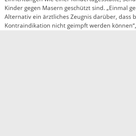
Kinder gegen Masern geschützt sind. „Einmal ge
Alternativ ein ärztliches Zeugnis darüber, dass
Kontraindikation nicht geimpft werden können“,
Gleiches gilt für Personen, die in den genannte
„Trotz des Masernschutzgesetztes stellen wir 
Impfpass zu prüfen und gegebenenfalls fehlen
Servicezeiten
Kontakt
Barrierefreiheit