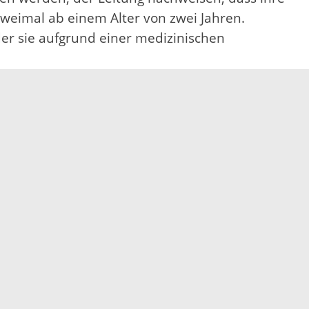
zweimal ab einem Alter von zwei Jahren.
der sie aufgrund einer medizinischen
sie nach 1970 geboren sind.
Gesundheitsamt rät daher dringend, den
nachzuholen“, betont Bressau.
Elektronische Kommunikation