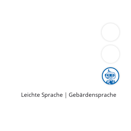
ung
Wirtschaft
Gesundheit
Umwelt
limaschutz
Tourismus
Bekanntmachungen
ild
Leichte Sprache
|
Gebärdensprache