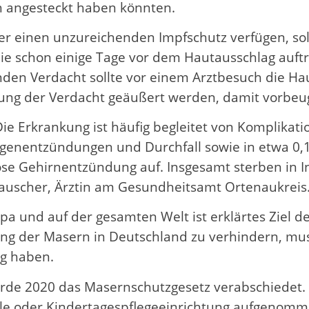
ch angesteckt haben könnten.
r einen unzureichenden Impfschutz verfügen, sol
 schon einige Tage vor dem Hautausschlag auftre
en Verdacht sollte vor einem Arztbesuch die Haus
dung der Verdacht geäußert werden, damit vorb
ie Erkrankung ist häufig begleitet von Komplikat
enentzündungen und Durchfall sowie in etwa 0,1 
öse Gehirnentzündung auf. Insgesamt sterben in In
auscher, Ärztin am Gesundheitsamt Ortenaukreis
pa und auf der gesamten Welt ist erklärtes Ziel 
ung der Masern in Deutschland zu verhindern, mus
ng haben.
de 2020 das Masernschutzgesetz verabschiedet. E
hule oder Kindertagespflegeeinrichtung aufgenomm