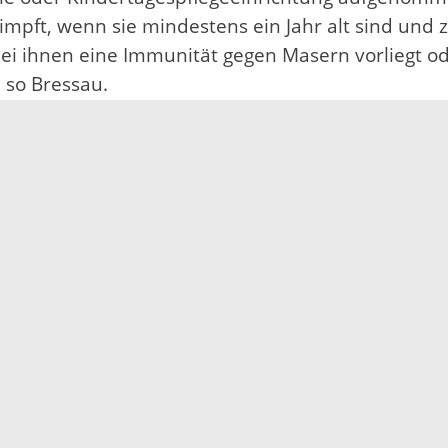
impft, wenn sie mindestens ein Jahr alt sind und 
 bei ihnen eine Immunität gegen Masern vorliegt o
 so Bressau.
n Einrichtungen eine Tätigkeit aufnehmen, sofern 
immer wieder Lücken bei den Impfungen fest. Das 
de Impfungen gemäß den Empfehlungen der STIKO 
Impressum
Datenschutz
Fehler melden
Kontakt