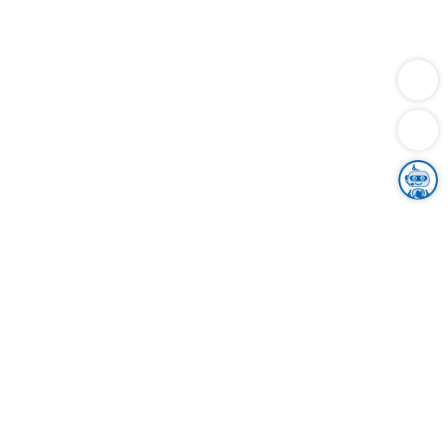
Dienstleistungen
Bauen
Lebensunterhalt & Soziales
Verkehr
Familie
Migration & Integration
Sicherheit & Ordnung
Wirtschaft
Gesundheit
Umwelt
Unsere Ämter
Landkreis & Verwaltung
Der Ortenaukreis
Gesundheit, Sicherheit & Soziales
Bildung
Zuwanderung
Ländlicher Raum
Klimaschutz
Tourismus
Bekanntmachungen
Gleichstellung von Frauen und Männern
Grenzüberschreitende Zusammenarbeit
Kreistag
Kreistagsinformationssystem
Kreisrecht
Kreistagswahl
Karriere
Stellenangebote
Eventkalender
Ausbildung
Studium
Praktikum
Freiwilligendienst
Unser Leitbild