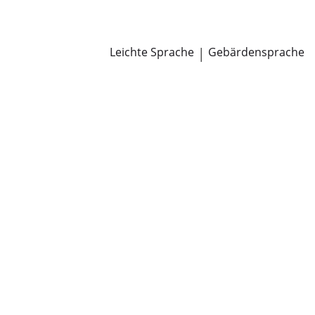
Newsroom
Pressemitteilungen
Öffentliche Zustellungen
Leichte Sprache
|
Gebärdensprache