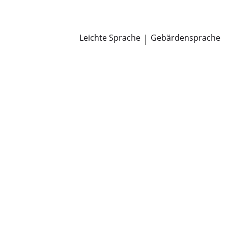
Newsroom
Pressemitteilungen
Öffentliche Zustellungen
Leichte Sprache
|
Gebärdensprache