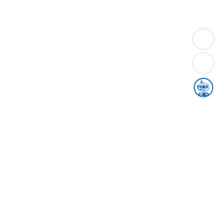
Dienstleistungen
Bauen
Lebensunterhalt & Soziales
Verkehr
Familie
Migration & Integration
Sicherheit & Ordnung
Wirtschaft
Gesundheit
Umwelt
Unsere Ämter
Landkreis & Verwaltung
Der Ortenaukreis
Gesundheit, Sicherheit & Soziales
Bildung
Zuwanderung
Ländlicher Raum
Klimaschutz
Tourismus
Bekanntmachungen
Gleichstellung von Frauen und Männern
Grenzüberschreitende Zusammenarbeit
Kreistag
Kreistagsinformationssystem
Kreisrecht
Kreistagswahl
Karriere
Stellenangebote
Eventkalender
Ausbildung
Studium
Praktikum
Freiwilligendienst
Unser Leitbild